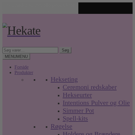
✨ Unikke spirituelle produkter
🤍 Fri fragt over 499 kr. • Hurtig levering
Spring
Spring
til
til
navigation
indhold
Søg
Søg
efter:
MENU
MENU
Forside
Produkter
Hekseting
Ceremoni redskaber
Hekseurter
Intentions Pulver og Olie
Simmer Pot
Spell-kits
Røgelse
Holdere og Brændere