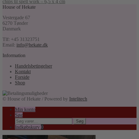
chips til spell work – 6,5 x 4 cm
House of Hekate
Vestergade 67
6270 Tønder
Danmark
Tlf: +45 31323751
Email:
info@hekate.dk
Information
Handelsbetingelser
Kontakt
Forside
Shop
© House of Hekate / Powered by
Intelitech
Min konto
Søg
Søg
Søg
efter:
Indkøbskurv
0