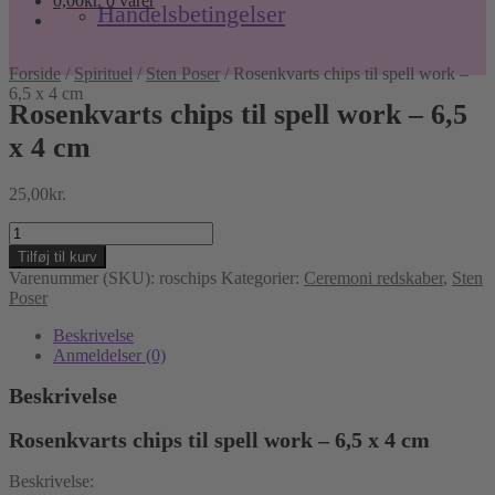
0,00
kr.
0 varer
Handelsbetingelser
Forside
/
Spirituel
/
Sten Poser
/
Rosenkvarts chips til spell work –
6,5 x 4 cm
Rosenkvarts chips til spell work – 6,5
x 4 cm
25,00
kr.
Rosenkvarts
chips
Tilføj til kurv
til
Varenummer (SKU):
roschips
Kategorier:
Ceremoni redskaber
,
Sten
spell
Poser
work
–
Beskrivelse
6,5
Anmeldelser (0)
x
4
Beskrivelse
cm
antal
Rosenkvarts chips til spell work – 6,5 x 4 cm
Beskrivelse: