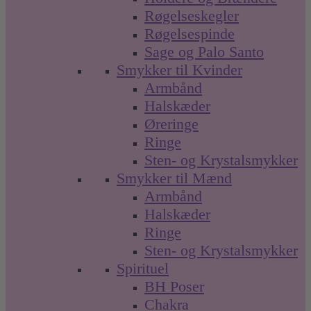
Røgelseskegler
Røgelsespinde
Sage og Palo Santo
Smykker til Kvinder
Armbånd
Halskæder
Øreringe
Ringe
Sten- og Krystalsmykker
Smykker til Mænd
Armbånd
Halskæder
Ringe
Sten- og Krystalsmykker
Spirituel
BH Poser
Chakra