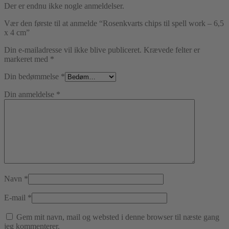
Der er endnu ikke nogle anmeldelser.
Vær den første til at anmelde “Rosenkvarts chips til spell work – 6,5
x 4 cm”
Din e-mailadresse vil ikke blive publiceret.
Krævede felter er
markeret med
*
Din bedømmelse
*
Din anmeldelse
*
Navn
*
E-mail
*
Gem mit navn, mail og websted i denne browser til næste gang
jeg kommenterer.