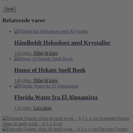
Relaterede varer
Håndholdt Heksekost med Krystaller
169,00
kr.
Tilføj til kurv
House of Hekate Spell Book
149,00
kr.
Tilføj til kurv
Florida Water fra El Alguamista
120,00
kr.
Læs mere
Hæmatit Quartz
chips til spell work – 6,5 x 4 cm
Farvede Quartz