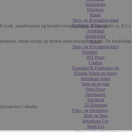
Halskæder
Øreringe
Ringe
Sten- og Krystalsmykker
Smykker til Mænd
ll work, manifestation og kreativt energi-arbejde. Posen måler ca. 6,5 
Armbånd
Halskæder
ioner, renser energi og styrker andre krystallers kraft. De forskellige fa
Ringe
Sten- og Krystalsmykker
Spirituel
BH Poser
Chakra
Essential & Fragrance oil
Florida Water og Spray
Intentions poser
Sten og krystal
Sten Poser
Stenfigurer
Tarotkort
Til Hjemmet
iforstærker i ritualer.
Voks- og Stearinlys
Duft og Sten
Intentions Lys
Spell Lys
Witch Craft with Love