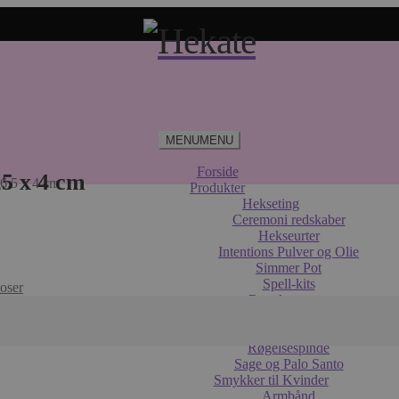
MENU
MENU
Forside
,5 x 4 cm
 6,5 x 4 cm
Produkter
Hekseting
Ceremoni redskaber
Hekseurter
Intentions Pulver og Olie
Simmer Pot
Spell-kits
oser
Røgelse
Holdere og Brændere
Røgelseskegler
Røgelsespinde
Sage og Palo Santo
Smykker til Kvinder
Armbånd