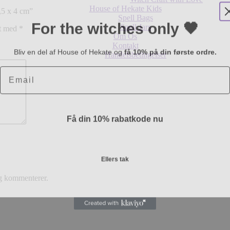
House of Hekate Kids
6,5 x 4 cm”
Spell Bags
For the witches only 🖤
Spell Jars
et med
*
Om Os
Kontakt
Bliv en del af House of Hekate og
få 10% på din første ordre.
Handelsbetingelser
Email
Få din 10% rabatkode nu
Ellers tak
eg kommenterer.