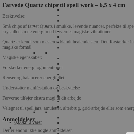
cm
Farvede Quartz chips til spell work – 6,5 x 4 cm
antal
Beskrivelse:
Små chips af farvet Quartz i smukke, levende nuancer, perfekte til spe
krystallens rene energi med farvernes magiske vibrationer.
Quartz er kendt som mesteren blandt healende sten. Den forstærker intent
magiske formål.
Magiske egenskaber:
Forstærker energi og intentioner
Renser og balancerer energifeltet
Understøtter manifestation og beskyttelse
Farverne tilføjer ekstra magi til dit arbejde
Velegnet til spell jars, amuletter, alterbrug, grid-arbejde eller som energ
Anmeldelser
0,00
kr.
0 varer
Der er endnu ikke nogle anmeldelser.