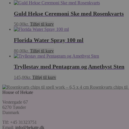
Guld Hekse Ceremoni Ske med Rosenkvarts
50,00
kr.
Tilføj til kurv
Florida Water Spray 100 ml
80,00
kr.
Tilføj til kurv
Tryllestav med Pentagram og Amethyst Sten
145,00
kr.
Tilføj til kurv
Rosenkvarts chips til
House of Hekate
Vestergade 67
6270 Tønder
Danmark
Tlf: +45 31323751
Email:
info@hekate.dk