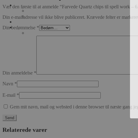
Vær den første til at anmelde “Farvede Quartz chips til spell work – 
Din e-mailadresse vil ikke blive publiceret.
Krævede felter er marker
Din bedømmelse
*
Din anmeldelse
*
Navn
*
E-mail
*
Gem mit navn, mail og websted i denne browser til næste gang j
Relaterede varer