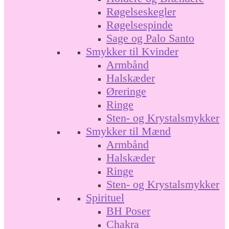
Røgelseskegler
Røgelsespinde
Sage og Palo Santo
Smykker til Kvinder
Armbånd
Halskæder
Øreringe
Ringe
Sten- og Krystalsmykker
Smykker til Mænd
Armbånd
Halskæder
Ringe
Sten- og Krystalsmykker
Spirituel
BH Poser
Chakra