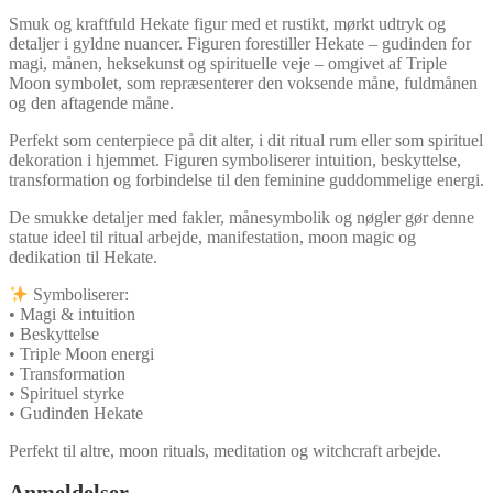
Smuk og kraftfuld Hekate figur med et rustikt, mørkt udtryk og
detaljer i gyldne nuancer. Figuren forestiller Hekate – gudinden for
magi, månen, heksekunst og spirituelle veje – omgivet af Triple
Moon symbolet, som repræsenterer den voksende måne, fuldmånen
og den aftagende måne.
Perfekt som centerpiece på dit alter, i dit ritual rum eller som spirituel
dekoration i hjemmet. Figuren symboliserer intuition, beskyttelse,
transformation og forbindelse til den feminine guddommelige energi.
De smukke detaljer med fakler, månesymbolik og nøgler gør denne
statue ideel til ritual arbejde, manifestation, moon magic og
dedikation til Hekate.
Symboliserer:
• Magi & intuition
• Beskyttelse
• Triple Moon energi
• Transformation
• Spirituel styrke
• Gudinden Hekate
Perfekt til altre, moon rituals, meditation og witchcraft arbejde.
Anmeldelser