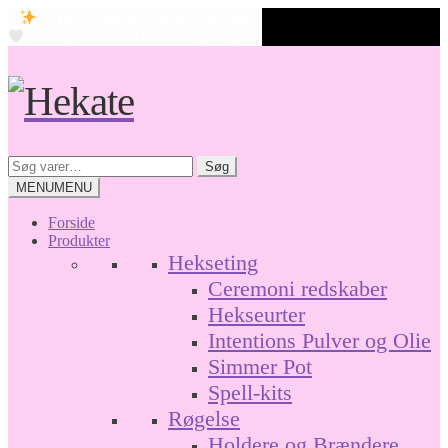
Unikke spirituelle produkter
Fri fragt over 499 kr. • Hurtig levering
Spring
Spring
til
til
navigation
indhold
Søg
Søg
efter:
MENU
MENU
Forside
Produkter
Hekseting
Ceremoni redskaber
Hekseurter
Intentions Pulver og Olie
Simmer Pot
Spell-kits
Røgelse
Holdere og Brændere