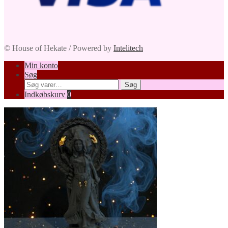
© House of Hekate / Powered by
Intelitech
Min konto
Søg
Søg
Søg
efter:
Indkøbskurv
0