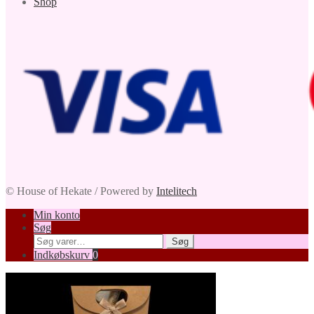
Shop
© House of Hekate / Powered by
Intelitech
Min konto
Søg
Søg
Søg
efter:
Indkøbskurv
0