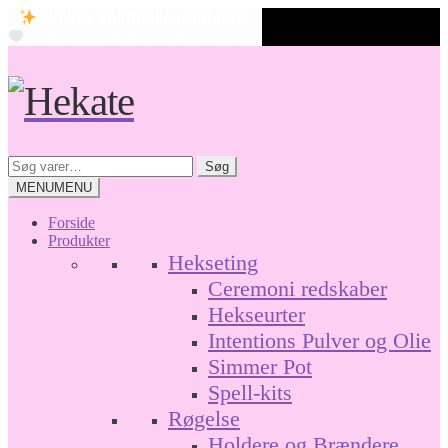
Unikke spirituelle produkter
Fri fragt over 499 kr. • Hurtig levering
Spring
Spring
til
til
navigation
indhold
Søg
Søg
efter:
MENU
MENU
Forside
Produkter
Hekseting
Ceremoni redskaber
Hekseurter
Intentions Pulver og Olie
Simmer Pot
Spell-kits
Røgelse
Holdere og Brændere