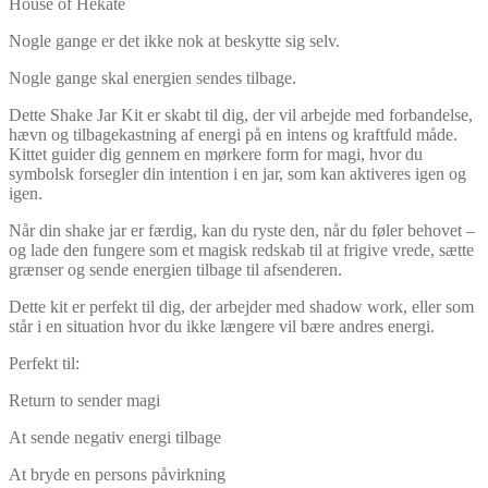
House of Hekate
Nogle gange er det ikke nok at beskytte sig selv.
Nogle gange skal energien sendes tilbage.
Dette Shake Jar Kit er skabt til dig, der vil arbejde med forbandelse,
hævn og tilbagekastning af energi på en intens og kraftfuld måde.
Kittet guider dig gennem en mørkere form for magi, hvor du
symbolsk forsegler din intention i en jar, som kan aktiveres igen og
igen.
Når din shake jar er færdig, kan du ryste den, når du føler behovet –
og lade den fungere som et magisk redskab til at frigive vrede, sætte
grænser og sende energien tilbage til afsenderen.
Dette kit er perfekt til dig, der arbejder med shadow work, eller som
står i en situation hvor du ikke længere vil bære andres energi.
Perfekt til:
Return to sender magi
At sende negativ energi tilbage
At bryde en persons påvirkning