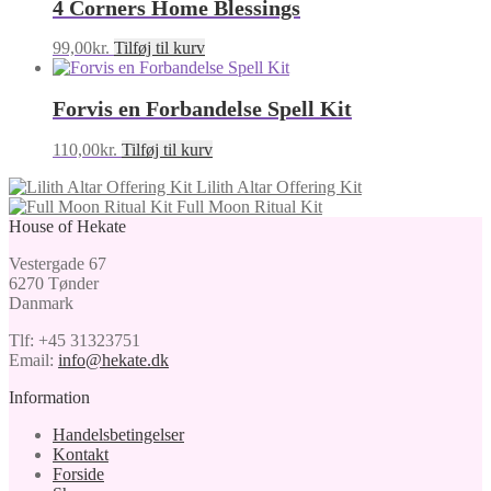
4 Corners Home Blessings
99,00
kr.
Tilføj til kurv
Forvis en Forbandelse Spell Kit
110,00
kr.
Tilføj til kurv
Lilith Altar Offering Kit
Full Moon Ritual Kit
House of Hekate
Vestergade 67
6270 Tønder
Danmark
Tlf: +45 31323751
Email:
info@hekate.dk
Information
Handelsbetingelser
Kontakt
Forside