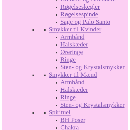
Røgelseskegler
Røgelsespinde
Sage og Palo Santo
Smykker til Kvinder
Armbånd
Halskæder
Øreringe
Ringe
Sten- og Krystalsmykker
Smykker til Mænd
Armbånd
Halskæder
Ringe
Sten- og Krystalsmykker
Spirituel
BH Poser
Chakra