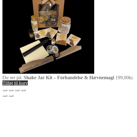
Du ser på:
Shake Jar Kit – Forbandelse & Hævnemagi
199,00
kr.
Tilføj til kurv