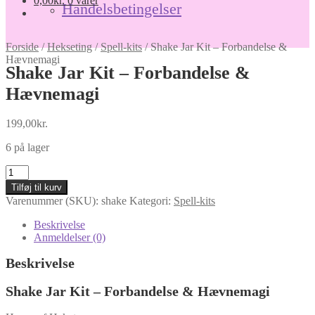
0,00
kr.
0 varer
Handelsbetingelser
Forside
/
Hekseting
/
Spell-kits
/
Shake Jar Kit – Forbandelse &
Hævnemagi
Shake Jar Kit – Forbandelse &
Hævnemagi
199,00
kr.
6 på lager
Shake
Jar
Tilføj til kurv
Kit
Varenummer (SKU):
shake
Kategori:
Spell-kits
–
Forbandelse
Beskrivelse
&
Anmeldelser (0)
Hævnemagi
antal
Beskrivelse
Shake Jar Kit – Forbandelse & Hævnemagi