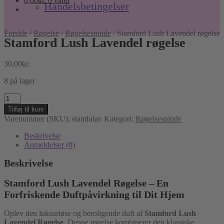
0,00
kr.
0 varer
Handelsbetingelser
Forside
/
Røgelse
/
Røgelsespinde
/
Stamford Lush Lavendel røgelse
Stamford Lush Lavendel røgelse
30,00
kr.
8 på lager
Stamford
Lush
Tilføj til kurv
Lavendel
Varenummer (SKU):
stamlulav
Kategori:
Røgelsespinde
røgelse
antal
Beskrivelse
Anmeldelser (0)
Beskrivelse
Stamford Lush Lavendel Røgelse – En
Forfriskende Duftpåvirkning til Dit Hjem
Oplev den luksuriøse og beroligende duft af
Stamford Lush
Lavendel Røgelse
. Denne røgelse kombinerer den klassiske