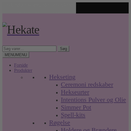
✨ Unikke spirituelle produkter
🤍 Fri fragt over 499 kr. • Hurtig levering
Spring
Spring
til
til
navigation
indhold
Søg
Søg
efter:
MENU
MENU
Forside
Produkter
Hekseting
Ceremoni redskaber
Hekseurter
Intentions Pulver og Olie
Simmer Pot
Spell-kits
Røgelse
Holdere og Brændere