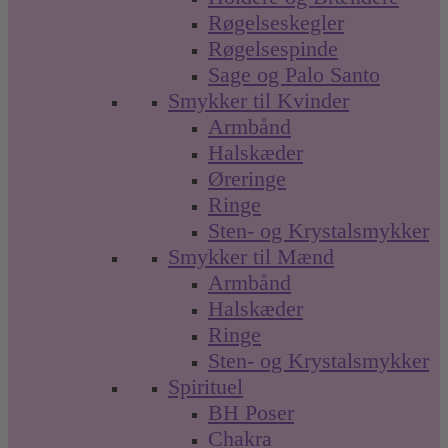
Røgelseskegler
Røgelsespinde
Sage og Palo Santo
Smykker til Kvinder
Armbånd
Halskæder
Øreringe
Ringe
Sten- og Krystalsmykker
Smykker til Mænd
Armbånd
Halskæder
Ringe
Sten- og Krystalsmykker
Spirituel
BH Poser
Chakra