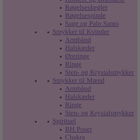
Røgelseskegler
Røgelsespinde
Sage og Palo Santo
Smykker til Kvinder
Armbånd
Halskæder
Øreringe
Ringe
Sten- og Krystalsmykker
Smykker til Mænd
Armbånd
Halskæder
Ringe
Sten- og Krystalsmykker
Spirituel
BH Poser
Chakra