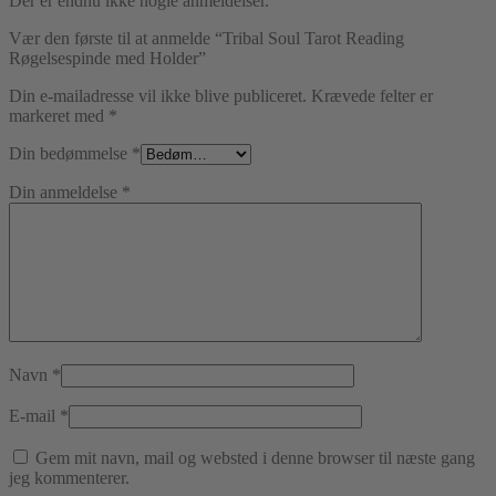
Der er endnu ikke nogle anmeldelser.
Vær den første til at anmelde “Tribal Soul Tarot Reading
Røgelsespinde med Holder”
Din e-mailadresse vil ikke blive publiceret.
Krævede felter er
markeret med
*
Din bedømmelse
*
Din anmeldelse
*
Navn
*
E-mail
*
Gem mit navn, mail og websted i denne browser til næste gang
jeg kommenterer.