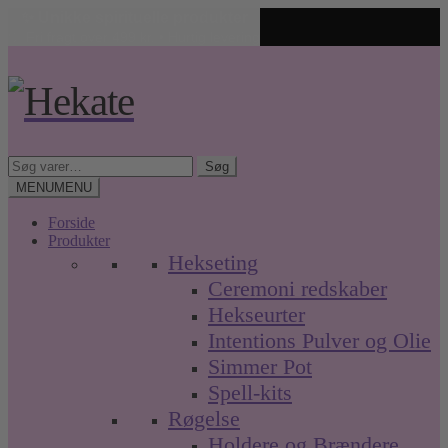
✨ Unikke spirituelle produkter
🤍 Fri fragt over 499 kr. • Hurtig levering
Spring
Spring
til
til
navigation
indhold
Søg
Søg
efter:
MENU
MENU
Forside
Produkter
Hekseting
Ceremoni redskaber
Hekseurter
Intentions Pulver og Olie
Simmer Pot
Spell-kits
Røgelse
Holdere og Brændere