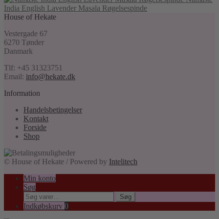
India English Lavender Masala Røgelsespinde
House of Hekate
Vestergade 67
6270 Tønder
Danmark
Tlf: +45 31323751
Email:
info@hekate.dk
Information
Handelsbetingelser
Kontakt
Forside
Shop
© House of Hekate / Powered by
Intelitech
Min konto
Søg
Søg
Søg
efter:
Indkøbskurv
0