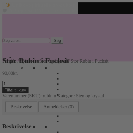
Unikke spirituelle produkter
Fri fragt over 499 kr. • Hurtig levering
Spring
Spring
til
til
navigation
indhold
Søg
Søg
efter:
Stor Rubin i Fuchsit
Forside
/
Spirituel
/
Sten og krystal
/
Stor Rubin i Fuchsit
90,00
kr.
Stor
Rubin
Tilføj til kurv
i
Varenummer (SKU):
rubin n
Kategori:
Sten og krystal
Fuchsit
antal
Beskrivelse
Anmeldelser (0)
Beskrivelse