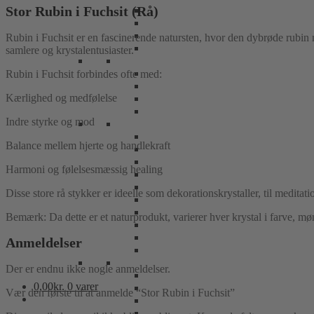
Stor Rubin i Fuchsit (Rå)
Rubin i Fuchsit er en fascinerende natursten, hvor den dybrøde rubin
samlere og krystalentusiaster.
Rubin i Fuchsit forbindes ofte med:
Kærlighed og medfølelse
Indre styrke og mod
Balance mellem hjerte og handlekraft
Harmoni og følelsesmæssig healing
Disse store rå stykker er ideelle som dekorationskrystaller, til meditation
Bemærk: Da dette er et naturprodukt, varierer hver krystal i farve, møn
Anmeldelser
Der er endnu ikke nogle anmeldelser.
0,00
kr.
0 varer
Vær den første til at anmelde “Stor Rubin i Fuchsit”