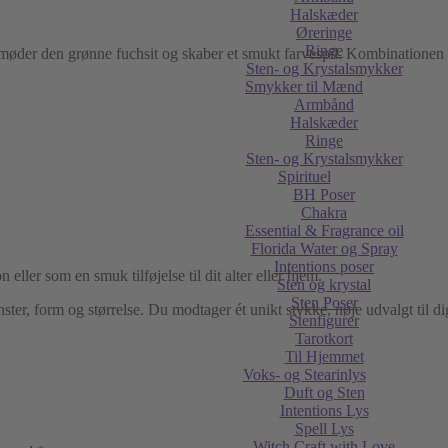
Halskæder
Øreringe
Ringe
 møder den grønne fuchsit og skaber et smukt farvespil. Kombinationen a
Sten- og Krystalsmykker
Smykker til Mænd
Armbånd
Halskæder
Ringe
Sten- og Krystalsmykker
Spirituel
BH Poser
Chakra
Essential & Fragrance oil
Florida Water og Spray
Intentions poser
 eller som en smuk tilføjelse til dit alter eller hjem.
Sten og krystal
Sten Poser
ster, form og størrelse. Du modtager ét unikt stykke, nøje udvalgt til di
Stenfigurer
Tarotkort
Til Hjemmet
Voks- og Stearinlys
Duft og Sten
Intentions Lys
Spell Lys
Witch Craft with Love