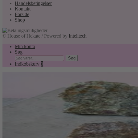
Handelsbetingelser
Kontakt
Forside
Shop
© House of Hekate / Powered by
Intelitech
Min konto
Søg
Søg
Søg
efter:
Indkøbskurv
0