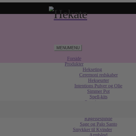
MENU
MENU
Forside
Produkter
Hekseting
Ceremoni redskaber
Hekseurter
Intentions Pulver og Olie
Simmer Pot
Spell-kits
Røgelse
Holdere og Brændere
Røgelseskegler
Røgelsespinde
Sage og Palo Santo
Smykker til Kvinder
Armbånd