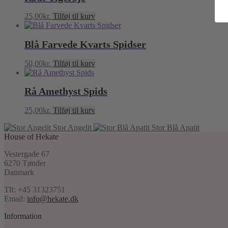
25,00
kr.
Tilføj til kurv
Blå Farvede Kvarts Spidser
50,00
kr.
Tilføj til kurv
Rå Amethyst Spids
25,00
kr.
Tilføj til kurv
Stor Angelit
Stor Blå Apatit
House of Hekate
Vestergade 67
6270 Tønder
Danmark
Tlf: +45 31323751
Email:
info@hekate.dk
Information