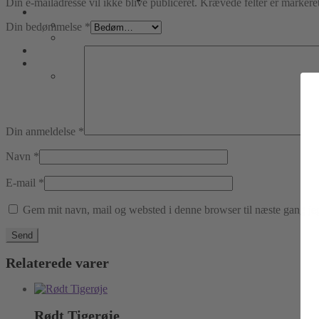
Din e-mailadresse vil ikke blive publiceret.
Krævede felter er marker
Din bedømmelse
*
Din anmeldelse
*
Navn
*
E-mail
*
Gem mit navn, mail og websted i denne browser til næste gang j
Relaterede varer
Rødt Tigerøje