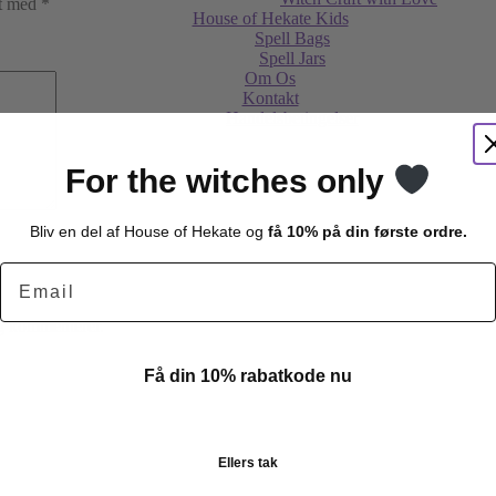
et med
*
House of Hekate Kids
Spell Bags
Spell Jars
Om Os
Kontakt
Handelsbetingelser
For the witches only
Bliv en del af House of Hekate og
få 10% på din første ordre.
Email
eg kommenterer.
Få din 10% rabatkode nu
Ellers tak