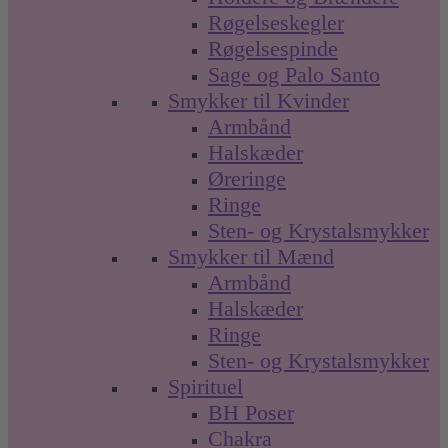
Røgelseskegler
Røgelsespinde
Sage og Palo Santo
Smykker til Kvinder
Armbånd
Halskæder
Øreringe
Ringe
Sten- og Krystalsmykker
Smykker til Mænd
Armbånd
Halskæder
Ringe
Sten- og Krystalsmykker
Spirituel
BH Poser
Chakra