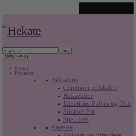
✨ Unikke spirituelle produkter
🤍 Fri fragt over 499 kr. • Hurtig levering
Spring
Spring
til
til
navigation
indhold
Søg
Søg
efter:
MENU
MENU
Forside
Produkter
Hekseting
Ceremoni redskaber
Hekseurter
Intentions Pulver og Olie
Simmer Pot
Spell-kits
Røgelse
Holdere og Brændere