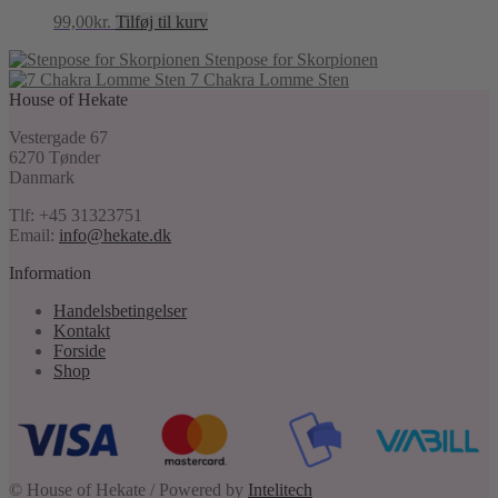
99,00
kr.
Tilføj til kurv
Stenpose for Skorpionen
7 Chakra Lomme Sten
House of Hekate
Vestergade 67
6270 Tønder
Danmark
Tlf: +45 31323751
Email:
info@hekate.dk
Information
Handelsbetingelser
Kontakt
Forside
Shop
© House of Hekate / Powered by
Intelitech