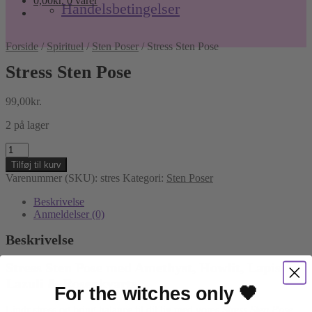
0,00
kr.
0 varer
Handelsbetingelser
Forside
/
Spirituel
/
Sten Poser
/
Stress Sten Pose
Stress Sten Pose
99,00
kr.
2 på lager
Stress
Sten
Tilføj til kurv
Pose
Varenummer (SKU):
stres
Kategori:
Sten Poser
antal
Beskrivelse
Anmeldelser (0)
Beskrivelse
Stress Sten Pose med Amethyst, Howlit, Lapis
Lazuli & Rosenkvarts
For the witches only 🖤
Lindr stress og bring balance til dit liv med vores
Stress Sten Pose
,