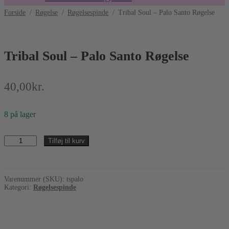
Forside
/
Røgelse
/
Røgelsespinde
/
Tribal Soul – Palo Santo Røgelse
Tribal Soul – Palo Santo Røgelse
40,00
kr.
8 på lager
Tribal
Tilføj til kurv
Soul
–
Palo
Santo
Varenummer (SKU):
tspalo
Røgelse
Kategori:
Røgelsespinde
antal