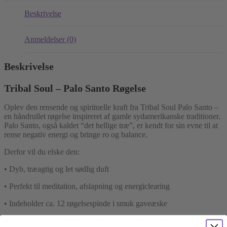
Beskrivelse
Anmeldelser (0)
Beskrivelse
Tribal Soul – Palo Santo Røgelse
Oplev den rensende og spirituelle kraft fra Tribal Soul Palo Santo –
en håndrullet røgelse inspireret af gamle sydamerikanske traditioner.
Palo Santo, også kaldet “det hellige træ”, er kendt for sin evne til at
rense negativ energi og bringe ro og balance.
Derfor vil du elske den:
• Dyb, træagtig og let sødlig duft
• Perfekt til meditation, afslapning og energiclearing
• Indeholder ca. 12 røgelsespinde i smuk gaveæske
• Naturlige ingredienser – rullet med respekt for tradition