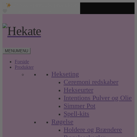
Unikke spirituelle produkter
Fri fragt over 499 kr. • Hurtig levering
Spring
Spring
til
til
navigation
indhold
MENU
MENU
Forside
Produkter
Hekseting
Ceremoni redskaber
Hekseurter
Intentions Pulver og Olie
Simmer Pot
Spell-kits
Røgelse
Holdere og Brændere