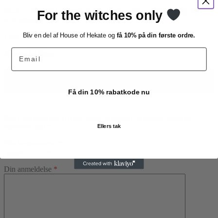
Skab en fredfyldt atmosfære i dit hjem og bring hellig energi ind i
For the witches only
dine daglige ritualer.
Bliv en del af House of Hekate og
få 10% på din første ordre.
Tænd en pind. Slip det gamle. Inviter det nye.
Email
Anmeldelser
Der er endnu ikke nogle anmeldelser.
Få din 10% rabatkode nu
Din e-mailadresse vil ikke blive publiceret.
Krævede felter er
markeret med
*
Ellers tak
Din bedømmelse
*
Din anmeldelse
*