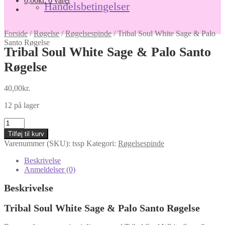
0,00
kr.
0 varer
Handelsbetingelser
Forside
/
Røgelse
/
Røgelsespinde
/
Tribal Soul White Sage & Palo
Santo Røgelse
Tribal Soul White Sage & Palo Santo
Røgelse
40,00
kr.
12 på lager
Tribal
Soul
Tilføj til kurv
White
Varenummer (SKU):
tssp
Kategori:
Røgelsespinde
Sage
&
Beskrivelse
Palo
Anmeldelser (0)
For the witches only 🖤
Santo
Røgelse
Beskrivelse
antal
Bliv en del af House of Hekate og
få 10% på din første ordre.
Tribal Soul White Sage & Palo Santo Røgelse
Email