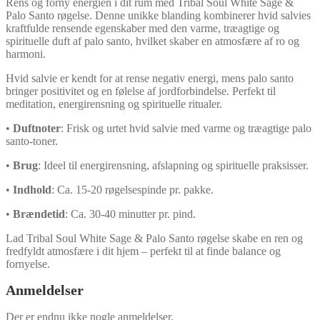
Rens og forny energien i dit rum med Tribal Soul White Sage &
Palo Santo røgelse. Denne unikke blanding kombinerer hvid salvies
kraftfulde rensende egenskaber med den varme, træagtige og
spirituelle duft af palo santo, hvilket skaber en atmosfære af ro og
Få din 10% rabatkode nu
harmoni.
Hvid salvie er kendt for at rense negativ energi, mens palo santo
bringer positivitet og en følelse af jordforbindelse. Perfekt til
Ellers tak
meditation, energirensning og spirituelle ritualer.
•
Duftnoter
: Frisk og urtet hvid salvie med varme og træagtige palo
santo-toner.
•
Brug
: Ideel til energirensning, afslapning og spirituelle praksisser.
•
Indhold
: Ca. 15-20 røgelsespinde pr. pakke.
•
Brændetid
: Ca. 30-40 minutter pr. pind.
Lad Tribal Soul White Sage & Palo Santo røgelse skabe en ren og
fredfyldt atmosfære i dit hjem – perfekt til at finde balance og
fornyelse.
Anmeldelser
Der er endnu ikke nogle anmeldelser.