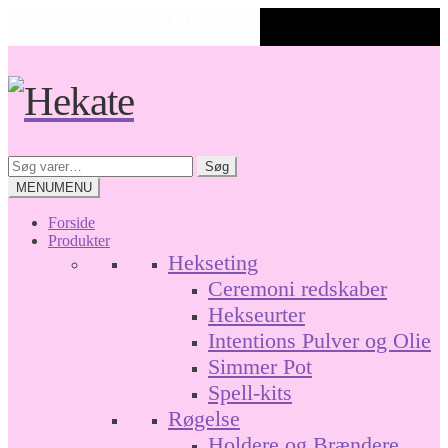
✨ Unikke spirituelle produkter
🤍 Fri fragt over 499 kr. • Hurtig levering
Spring
Spring
til
til
navigation
indhold
Søg
Søg
efter:
MENU
MENU
Forside
Produkter
Hekseting
Ceremoni redskaber
Hekseurter
Intentions Pulver og Olie
Simmer Pot
Spell-kits
Røgelse
Holdere og Brændere