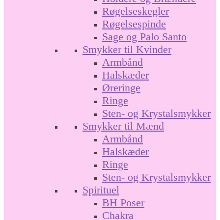
Røgelseskegler
Røgelsespinde
Sage og Palo Santo
Smykker til Kvinder
Armbånd
Halskæder
Øreringe
Ringe
Sten- og Krystalsmykker
Smykker til Mænd
Armbånd
Halskæder
Ringe
Sten- og Krystalsmykker
Spirituel
BH Poser
Chakra