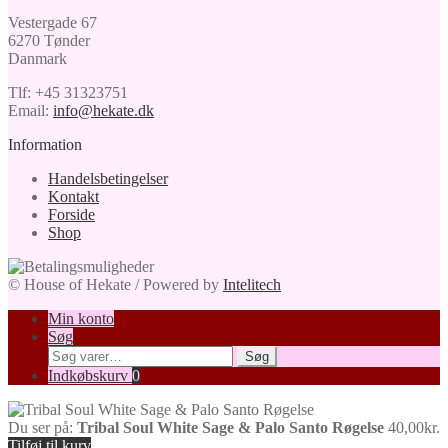
Vestergade 67
6270 Tønder
Danmark
Tlf: +45 31323751
Email:
info@hekate.dk
Information
Handelsbetingelser
Kontakt
Forside
Shop
© House of Hekate / Powered by
Intelitech
Min konto
Søg
Søg
Søg
efter:
Indkøbskurv
0
Du ser på:
Tribal Soul White Sage & Palo Santo Røgelse
40,00
kr.
Tilføj til kurv