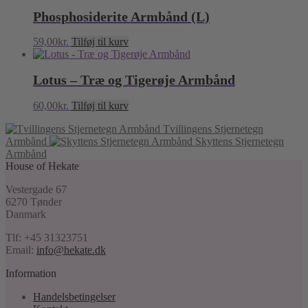
Phosphosiderite Armbånd (L)
59,00
kr.
Tilføj til kurv
Lotus – Træ og Tigerøje Armbånd
60,00
kr.
Tilføj til kurv
Tvillingens Stjernetegn
Armbånd
Skyttens Stjernetegn
Armbånd
House of Hekate
Vestergade 67
6270 Tønder
Danmark
Tlf: +45 31323751
Email:
info@hekate.dk
Information
Handelsbetingelser