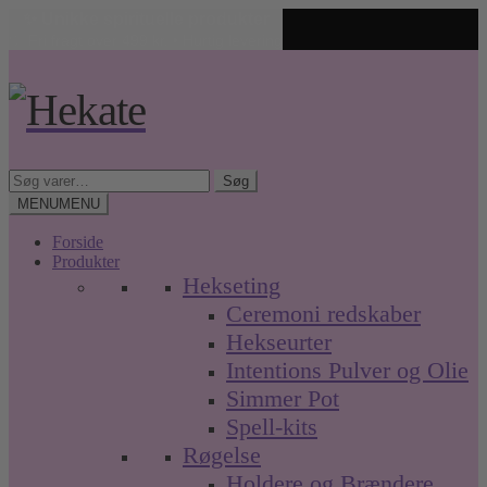
✨ Unikke spirituelle produkter
🤍 Fri fragt over 499 kr. • Hurtig levering
Spring
Spring
til
til
navigation
indhold
Søg
Søg
efter:
MENU
MENU
Forside
Produkter
Hekseting
Ceremoni redskaber
Hekseurter
Intentions Pulver og Olie
Simmer Pot
Spell-kits
Røgelse
Holdere og Brændere