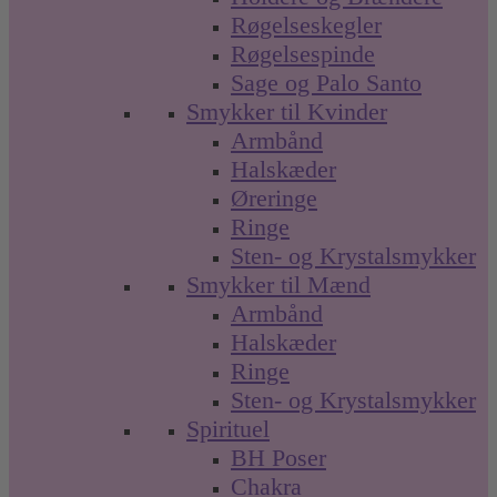
Røgelseskegler
Røgelsespinde
Sage og Palo Santo
Smykker til Kvinder
Armbånd
Halskæder
Øreringe
Ringe
Sten- og Krystalsmykker
Smykker til Mænd
Armbånd
Halskæder
Ringe
Sten- og Krystalsmykker
Spirituel
BH Poser
Chakra